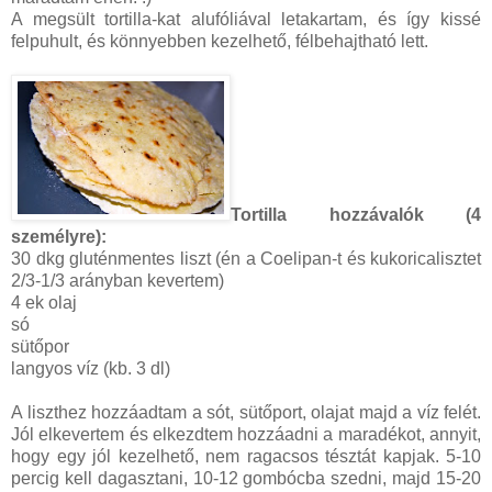
A megsült tortilla-kat alufóliával letakartam, és így kissé
felpuhult, és könnyebben kezelhető, félbehajtható lett.
Tortilla hozzávalók (4
személyre):
30 dkg gluténmentes liszt (én a Coelipan-t és kukoricalisztet
2/3-1/3 arányban kevertem)
4 ek olaj
só
sütőpor
langyos víz (kb. 3 dl)
A liszthez hozzáadtam a sót, sütőport, olajat majd a víz felét.
Jól elkevertem és elkezdtem hozzáadni a maradékot, annyit,
hogy egy jól kezelhető, nem ragacsos tésztát kapjak. 5-10
percig kell dagasztani, 10-12 gombócba szedni, majd 15-20