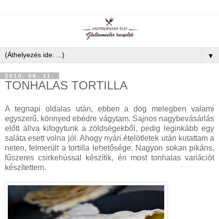
▼
2010. 06. 11.
TONHALAS TORTILLA
A tegnapi oldalas után, ebben a dög melegben valami
egyszerű, könnyed ebédre vágytam. Sajnos nagybevásárlás
előtt állva kifogytunk a zöldségekből, pedig leginkább egy
saláta esett volna jól. Ahogy nyári ételötletek után kutattam a
neten, felmerült a tortilla lehetősége. Nagyon sokan pikáns,
fűszeres csirkehússal készítik, én most tonhalas variációt
készítettem.