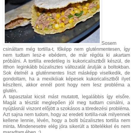
Sosem
csináltam még tortilla-t, főképp nem gluténmentesen, így
nem tudtam lesz-e ebédem, de már régóta ki akartam
próbálni. A tortilla eredetileg is kukoricalisztből készül, de
itthon leginkább búzalisztes változatát árulják a boltokban.
Sok ételnél a gluténmentes liszt másképp viselkedik, de
gondoltam, ha a mexikóiak képesek kukoricalisztből ilyet
készíteni, akkor ennél pont hogy nem lesz probléma a
glutén.
A tapasztalat kicsit mást mutatott, legalábbis így elsőre.
Magát a tésztát meglepően jól meg tudtam csinálni, a
nyújtásnál viszont előjött a szokásos a töredezési probléma.
Azt sajna nem tudom, hogy az eredeti tortilla-nak milyennek
kellene lennie, lévén, hogy a bolti búzalisztes tortilla nem
minta. Mindenesetre elég jóra sikerült a töltelékkel és nem
maradtam éhen. :)