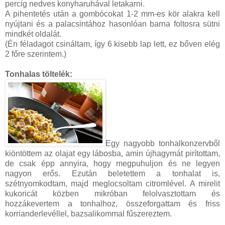
percig nedves konyharuhával letakarni.
A pihentetés után a gombócokat 1-2 mm-es kör alakra kell
nyújtani és a palacsintához hasonlóan barna foltosra sütni
mindkét oldalát.
(Én féladagot csináltam, így 6 kisebb lap lett, ez bőven elég
2 főre szerintem.)
Tonhalas töltelék:
Egy nagyobb tonhalkonzervből
kiöntöttem az olajat egy lábosba, amin újhagymát pirítottam,
de csak épp annyira, hogy megpuhuljon és ne legyen
nagyon erős. Ezután beletettem a tonhalat is,
szétnyomkodtam, majd meglocsoltam citromlével. A mirelit
kukoricát közben mikróban felolvasztottam és
hozzákevertem a tonhalhoz, összeforgattam és friss
korrianderlevéllel, bazsalikommal fűszereztem.