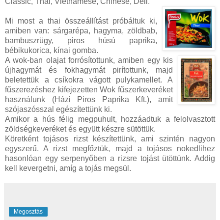
Classic, Thai, Vietnamese, Chinese, Deli.
Mi most a thai összeállítást próbáltuk ki,
amiben van: sárgarépa, hagyma, zöldbab,
bambuszrügy, piros húsú paprika,
bébikukorica, kínai gomba.
A wok-ban olajat forrósítottunk, amiben egy kis
újhagymát és fokhagymát pirítottunk, majd
beletettük a csíkokra vágott pulykamellet. A
fűszerezéshez kifejezetten Wok fűszerkeveréket
használunk (Házi Piros Paprika Kft.), amit
szójaszósszal egészítettünk ki.
Amikor a hús félig megpuhult, hozzáadtuk a felolvasztott
zöldségkeveréket és együtt készre sütöttük.
Köretként tojásos rizst készítettünk, ami szintén nagyon
egyszerű. A rizst megfőztük, majd a tojásos nokedlihez
hasonlóan egy serpenyőben a rizsre tojást ütöttünk. Addig
kell kevergetni, amíg a tojás megsül.
Megosztás