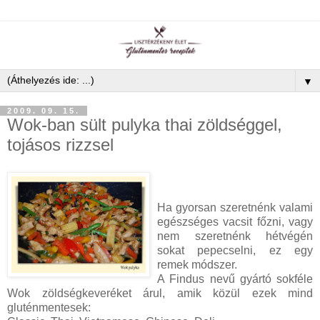
▼
2009. 09. 15.
Wok-ban sült pulyka thai zöldséggel,
tojásos rizzsel
Ha gyorsan szeretnénk valami
egészséges vacsit főzni, vagy
nem szeretnénk hétvégén
sokat pepecselni, ez egy
remek módszer.
A Findus nevű gyártó sokféle
Wok zöldségkeveréket árul, amik közül ezek mind
gluténmentesek: