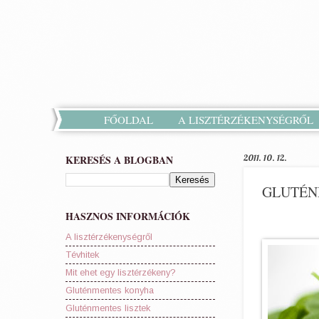
FŐOLDAL
A LISZTÉRZÉKENYSÉGRŐL
KERESÉS A BLOGBAN
2011. 10. 12.
GLUTÉN
HASZNOS INFORMÁCIÓK
A lisztérzékenységről
Tévhitek
Mit ehet egy lisztérzékeny?
Gluténmentes konyha
Gluténmentes lisztek