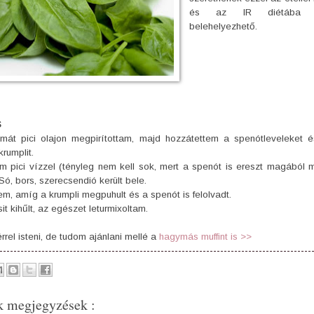
és az IR diétába 
belehelyezhető.
S
ymát pici olajon megpirítottam, majd hozzátettem a spenótleveleket 
krumplit.
em pici vízzel (tényleg nem kell sok, mert a spenót is ereszt magából 
Só, bors, szerecsendió került bele.
em, amíg a krumpli megpuhult és a spenót is felolvadt.
sit kihűlt, az egészet leturmixoltam.
rel isteni, de tudom ajánlani mellé a
hagymás muffint is >>
k megjegyzések :