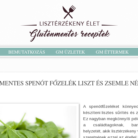
BEMUTATKOZÁS
GM ÜZLETEK
GM ÉTTERMEK
MENTES SPENÓT FŐZELÉK LISZT ÉS ZSEMLE N
A spenótfőzeléket könnye
készíteni lisztes sűrítés és 
Ez nagyban megkönnyíti pél
a családtagoknak, ba
helyzetét, akik lisztérzéken
szeretnének ezzel az étellel