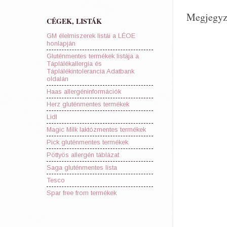
Megjegyz
CÉGEK, LISTÁK
GM élelmiszerek listái a LÉOE
honlapján
Gluténmentes termékek listája a
Táplálékallergia és
Táplálékintolerancia Adatbank
oldalán
Haas allergéninformációk
Herz gluténmentes termékek
Lidl
Magic Milk laktózmentes termékek
Pick gluténmentes termékek
Pöttyös allergén táblázat
Saga gluténmentes lista
Tesco
Spar free from termékek