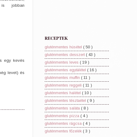
is jobban
RECEPTEK
gluténmentes húsétel
( 50 )
gluténmentes desszert
( 43 )
és egy kevés
gluténmentes leves
( 19 )
gluténmentes egytálétel
( 16 )
még levet) és
gluténmentes muffin
( 11 )
gluténmentes reggeli
( 11 )
gluténmentes halétel
( 10 )
gluténmentes tésztaétel
( 9 )
gluténmentes saláta
( 8 )
gluténmentes pizza
( 4 )
gluténmentes rágcsa
( 4 )
gluténmentes főzelék
( 3 )