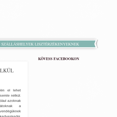
SZÁLLÁSHELYEK LISZTÉRZÉKENYEKNEK
KÖVESS FACEBOOKON
ÉLKÜL
dén el lehet
zsemle nélkül.
dául azoknak
rátoknak a
y vendégüknek
 kedveskedni,