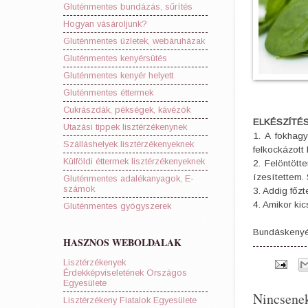
Gluténmentes bundázás, sűrítés
Hogyan vásároljunk?
Gluténmentes üzletek, webáruházak
Gluténmentes kenyérsütés
Gluténmentes kenyér helyett
Gluténmentes éttermek
Cukrászdák, pékségek, kávézók
ELKÉSZÍTÉ
Utazási tippek lisztérzékenynek
1. A fokhag
Szálláshelyek lisztérzékenyeknek
felkockázott 
Külföldi éttermek lisztérzékenyeknek
2. Felöntött
ízesítettem. 
Gluténmentes adalékanyagok, E-
számok
3. Addig főzt
4. Amikor kic
Gluténmentes gyógyszerek
Bundáskenyér
HASZNOS WEBOLDALAK
Lisztérzékenyek
Érdekképviseletének Országos
Egyesülete
Nincsene
Lisztérzékeny Fiatalok Egyesülete